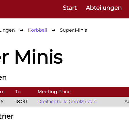
Start
Abteilungen
lungen
➡
Korbball
➡
Super Minis
r Minis
en
om
To
Meeting Place
45
18:00
Dreifachhalle Gerolzhofen
A
tner